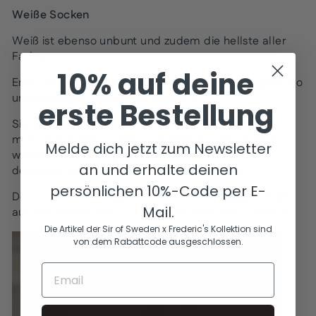
Weiße Socken
Weiß ist ebenso unbunt und zudem die hellste aller
Farben.
10% auf deine
Entsprechend sticht sie bei kolorierten Outfits genauso
unharmonisch heraus wie Schwarz.
erste Bestellung
Sie ist aufgrund ihrer Natur dem Sport und
minimalistischen Outfits vorbehalten und hat eben
Melde dich jetzt zum Newsletter
wegen ihrer auffälligen Erscheinung nichts an
an und erhalte deinen
dezenten, abgestimmten Outfits zu suchen.
persönlichen 10%-Code per E-
Denn auch weiße Socken setzen sich aufgrund ihres
Mail.
auffällig hellen Tons zu stark vom Rest des Outfits ab.
Die Artikel der Sir of Sweden x Frederic's Kollektion sind
von dem Rabattcode ausgeschlossen.
EMAIL