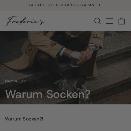
Direkt
14 TAGE GELD-ZURÜCK-GARANTIE
zum
Pause
Diashow
Inhalt
Suche
Seitenna
Ei
März 30, 2021
Warum Socken?
Warum Socken?!