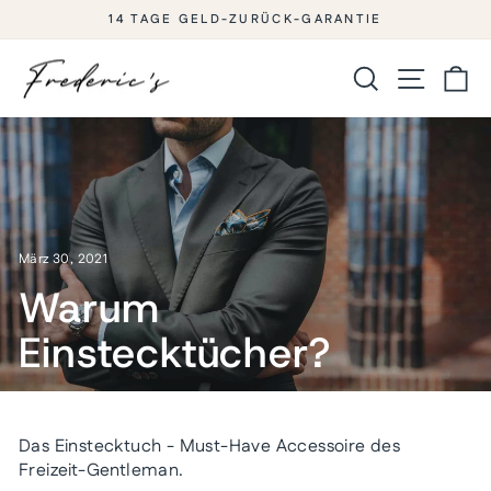
Direkt
14 TAGE GELD-ZURÜCK-GARANTIE
zum
Pause
Diashow
Inhalt
Suche
Seitenna
Ei
März 30, 2021
Warum
Einstecktücher?
Das Einstecktuch - Must-Have Accessoire des
Freizeit-Gentleman.